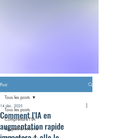
Post
Tous les posts
14 déc. 2025
Tous les posts
Comment l'IA en
Comprendre l'IA
augmentation rapide
Risques & sécurité
impactera-t-elle le