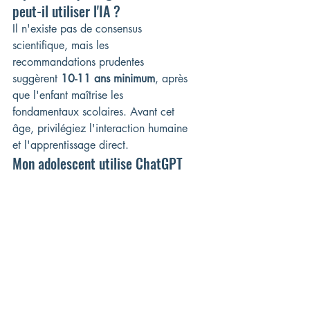
peut-il utiliser l'IA ?
Il n'existe pas de consensus 
scientifique, mais les 
recommandations prudentes 
suggèrent 
10-11 ans minimum
, après 
que l'enfant maîtrise les 
fondamentaux scolaires. Avant cet 
âge, privilégiez l'interaction humaine 
et l'apprentissage direct.
Mon adolescent utilise ChatGPT 
pour tous ses devoirs. Est-ce 
grave ?
C'est une tendance très courante, 
mais oui, cela pose problème à long 
terme pour ses capacités cognitives. 
La solution : accompagnez-le dans 
une transition progressive. Proposez 
un défi : une semaine sans IA, puis 