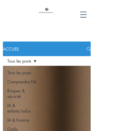
ACCUEIL
Tous les posts
Tous les posts
Comprendre l'IA
Risques &
sécurité
IA &
enfants/ados
IA & finance
Outils,