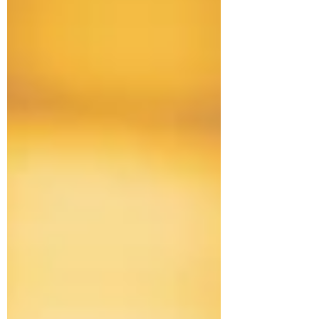
minutes ? Depuis quelques mois, les
grands acteurs de l’IA annoncent des
fonctionnalités « spécial familles », avec
de belles interfaces, des boutons
rassurants et des promesses de
sécurité renforcée. Sur le papier, c’est
une excellente nouvelle. Dans la
pratique, le risque est de créer surtout
une i