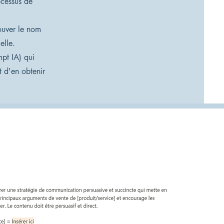
ocessus de
ouver le nom
elle.
mpt IA) qui
t d'en obtenir