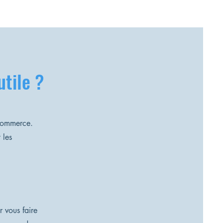
tile ?
commerce.
 les
 vous faire